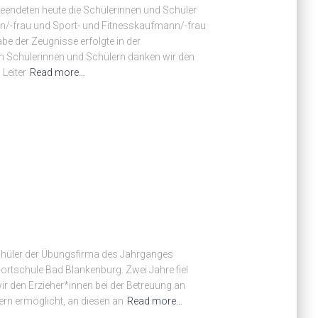
eendeten heute die Schülerinnen und Schüler
/-frau und Sport- und Fitnesskaufmann/-frau
abe der Zeugnisse erfolgte in der
 Schülerinnen und Schülern danken wir den
Leiter
Read more…
Schüler der Übungsfirma des Jahrganges
tschule Bad Blankenburg. Zwei Jahre fiel
r den Erzieher*innen bei der Betreuung an
rn ermöglicht, an diesen an
Read more…