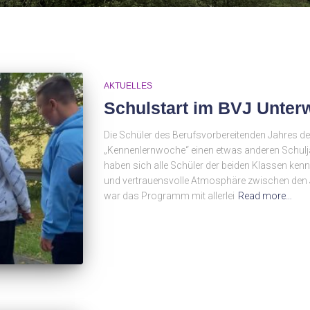
AKTUELLES
Schulstart im BVJ Unter
Die Schüler des Berufsvorbereitenden Jahres de
„Kennenlernwoche“ einen etwas anderen Schulja
haben sich alle Schüler der beiden Klassen ken
und vertrauensvolle Atmosphäre zwischen den J
war das Programm mit allerlei
Read more…