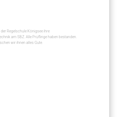
 der Regelschule Königsee ihre
chnik am SBZ. Alle Prüflinge haben bestanden.
chen wir ihnen alles Gute.