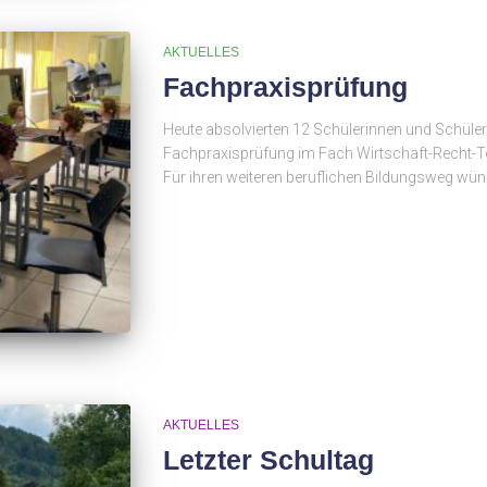
AKTUELLES
Fachpraxisprüfung
Heute absolvierten 12 Schülerinnen und Schüler
Fachpraxisprüfung im Fach Wirtschaft-Recht-Te
Für ihren weiteren beruflichen Bildungsweg wüns
AKTUELLES
Letzter Schultag