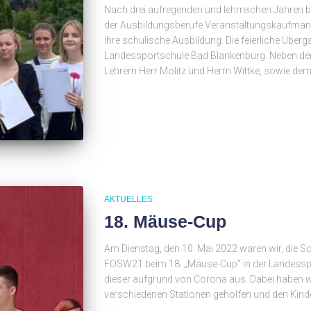
Nach drei aufregenden und lehrreichen Jahren b
der Ausbildungsberufe Veranstaltungskaufmann
ihre schulische Ausbildung. Die feierliche Überg
Landessportschule Bad Blankenburg. Neben den
Lehrern Herr Molitz und Herrn Wittke, sowie dem 
AKTUELLES
18. Mäuse-Cup
Am Dienstag, den 10. Mai 2022 waren wir, die 
FOSW21 beim 18. „Mäuse-Cup“ in der Landesspor
dieser aufgrund von Corona aus. Dabei haben wi
verschiedenen Stationen geholfen und den Kinde