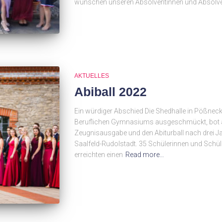
wünschen unseren Absolventinnen und Absolve
AKTUELLES
Abiball 2022
Ein würdiger Abschied Die Shedhalle in Pößneck,
Beruflichen Gymnasiums ausgeschmückt, bot am 8
Zeugnisausgabe und den Abiturball nach drei 
Saalfeld-Rudolstadt. 35 Schülerinnen und Schül
erreichten einen
Read more…