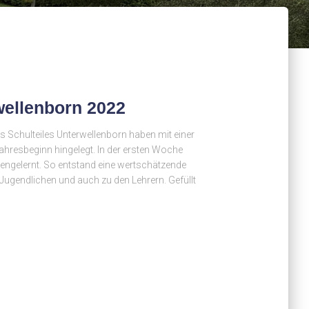
wellenborn 2022
s Schulteiles Unterwellenborn haben mit einer
hresbeginn hingelegt. In der ersten Woche
nengelernt. So entstand eine wertschätzende
ugendlichen und auch zu den Lehrern. Gefüllt