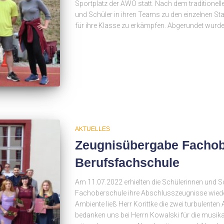
Sportplatz der AWO statt. Nach dem traditionell
und Schüler in ihren Teams zu den einzelnen St
für ihre Klasse zu erkämpfen. Abgerundet wurde
AKTUELLES
Zeugnisübergabe Fachob
Berufsfachschule
Am 11.07.2022 erhielten die Schülerinnen und S
Fachoberschule ihre Abschlusszeugnisse wieder 
Ambiente ließ Herr Korittke die zwei turbulente
bedanken uns bei Herrn Kowalski für die musi