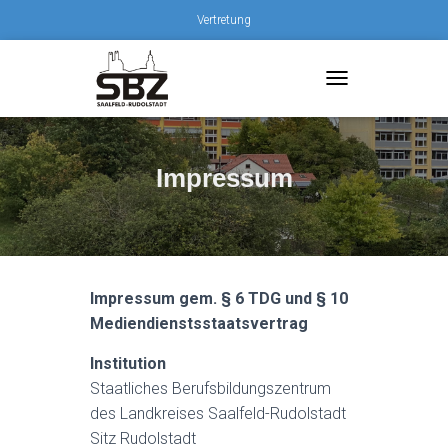
Vertretung
T
O
G
G
L
Impressum
E
N
A
V
I
G
Impressum gem. § 6 TDG und § 10
A
Mediendienstsstaatsvertrag
T
I
O
Institution
N
Staatliches Berufsbildungszentrum
des Landkreises Saalfeld-Rudolstadt
Sitz Rudolstadt