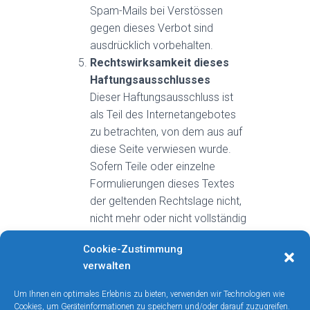
Spam-Mails bei Verstössen
gegen dieses Verbot sind
ausdrücklich vorbehalten.
Rechtswirksamkeit dieses
Haftungsausschlusses
Dieser Haftungsausschluss ist
als Teil des Internetangebotes
zu betrachten, von dem aus auf
diese Seite verwiesen wurde.
Sofern Teile oder einzelne
Formulierungen dieses Textes
der geltenden Rechtslage nicht,
nicht mehr oder nicht vollständig
entsprechen sollten, bleiben die
Cookie-Zustimmung
übrigen Teile des Dokumentes in
verwalten
ihrem Inhalt und ihrer Gültigkeit
davon unberührt.
Um Ihnen ein optimales Erlebnis zu bieten, verwenden wir Technologien wie
Cookies, um Geräteinformationen zu speichern und/oder darauf zuzugreifen.