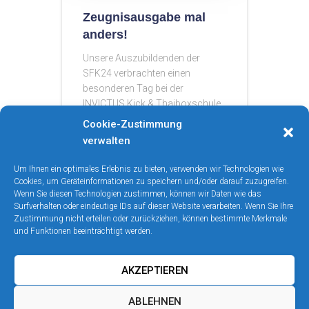
Zeugnisausgabe mal
anders!
Unsere Auszubildenden der
SFK24 verbrachten einen
besonderen Tag bei der
INVICTUS Kick & Thaiboxschule.
Statt klassischem Schulalltag
Cookie-Zustimmung
standen Spaß, Entspannung,
verwalten
Motivation und Bewegung auf
dem Programm. Mit einem
Um Ihnen ein optimales Erlebnis zu bieten, verwenden wir Technologien wie
sportlichen Part, jeder Menge
Cookies, um Geräteinformationen zu speichern und/oder darauf zuzugreifen.
Wenn Sie diesen Technologien zustimmen, können wir Daten wie das
guter Laune und
Read more…
Surfverhalten oder eindeutige IDs auf dieser Website verarbeiten. Wenn Sie Ihre
Zustimmung nicht erteilen oder zurückziehen, können bestimmte Merkmale
und Funktionen beeinträchtigt werden.
AKZEPTIEREN
KONTAKT
IMPRESSUM
ABLEHNEN