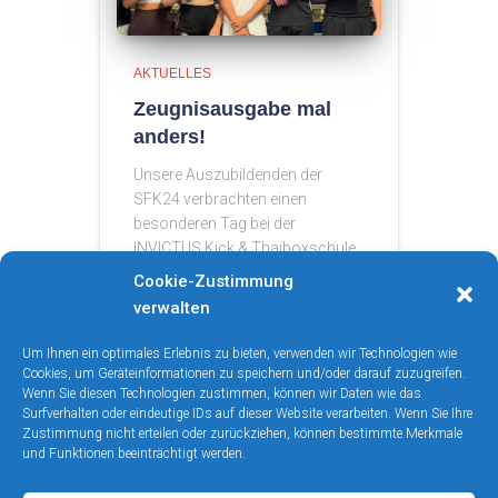
AKTUELLES
Zeugnisausgabe mal
anders!
Unsere Auszubildenden der
SFK24 verbrachten einen
besonderen Tag bei der
INVICTUS Kick & Thaiboxschule.
Statt klassischem Schulalltag
Cookie-Zustimmung
standen Spaß, Entspannung,
verwalten
Motivation und Bewegung auf
dem Programm. Mit einem
Um Ihnen ein optimales Erlebnis zu bieten, verwenden wir Technologien wie
sportlichen Part, jeder Menge
Cookies, um Geräteinformationen zu speichern und/oder darauf zuzugreifen.
Wenn Sie diesen Technologien zustimmen, können wir Daten wie das
guter Laune und
Read more…
Surfverhalten oder eindeutige IDs auf dieser Website verarbeiten. Wenn Sie Ihre
Zustimmung nicht erteilen oder zurückziehen, können bestimmte Merkmale
und Funktionen beeinträchtigt werden.