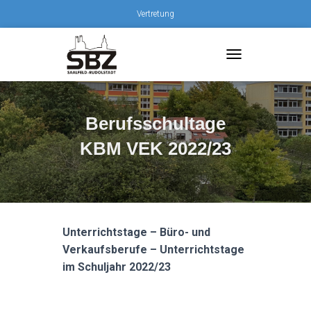
Vertretung
T
O
G
G
L
Berufsschultage
E
KBM VEK 2022/23
N
A
V
I
G
A
T
Unterrichtstage – Büro- und
I
Verkaufsberufe – Unterrichtstage
O
N
im Schuljahr 2022/23