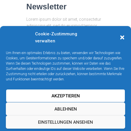
Newsletter
Lorem ipsum dolor sit amet, consectetur
adipiscing elit, sed do eiusmod tempor
incididunt ut labore et dolore magna
Cookie-Zustimmung
aliqua.
verwalten
Um Ihnen ein optimales Erlebnis zu bieten, verwenden wir Technologien wie
Cookies, um Geräteinformationen zu speichern und/oder darauf zuzugreifen.
Wenn Sie diesen Technologien zustimmen, können wir Daten wie das
Surfverhalten oder eindeutige IDs auf dieser Website verarbeiten. Wenn Sie Ihre
Zustimmung nicht erteilen oder zurückziehen, können bestimmte Merkmale
und Funktionen beeinträchtigt werden.
AKZEPTIEREN
KONTAKT
IMPRESSUM
ABLEHNEN
DATENSCHUTZERKLÄRUNG
LINKS
EINSTELLUNGEN ANSEHEN
BILDUNGSPARTNER