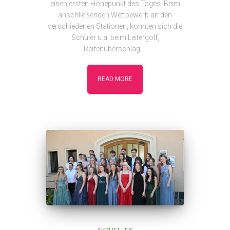
einen ersten Höhepunkt des Tages. Beim
anschließenden Wettbewerb an den
verschiedenen Stationen, konnten sich die
Schüler u.a. beim Leitergolf,
Reifenüberschlag …
READ MORE