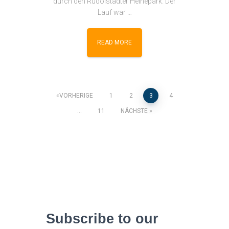
durch den Rudolstädter Heinepark. Der
Lauf war …
READ MORE
Seitennummerierung
VORHERIGE
1
2
3
4
…
11
NÄCHSTE
der
Beiträge
Subscribe to our