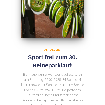
AKTUELLES
Sport frei zum 30.
Heineparklauf!
Beim Jubiläums-Heineparklauf starteten
am Samstag, 22.03.2025, 34 Schüler, 4
Lehrer sowie der Schulleiter unserer Schule
über die 5 km bzw. 10 km. Bei perfekten
Laufbedingungen und strahlendem
Sonnenschein ging es auf flacher Strecke