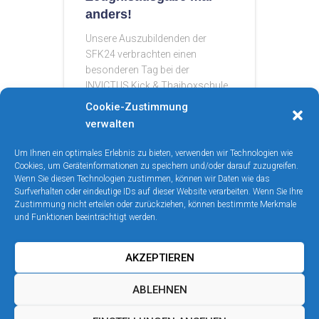
anders!
Unsere Auszubildenden der
SFK24 verbrachten einen
besonderen Tag bei der
INVICTUS Kick & Thaiboxschule.
Statt klassischem Schulalltag
Cookie-Zustimmung
standen Spaß, Entspannung,
verwalten
Motivation und Bewegung auf
dem Programm. Mit einem
Um Ihnen ein optimales Erlebnis zu bieten, verwenden wir Technologien wie
sportlichen Part, jeder Menge
Cookies, um Geräteinformationen zu speichern und/oder darauf zuzugreifen.
Wenn Sie diesen Technologien zustimmen, können wir Daten wie das
guter Laune und
Read more…
Surfverhalten oder eindeutige IDs auf dieser Website verarbeiten. Wenn Sie Ihre
Zustimmung nicht erteilen oder zurückziehen, können bestimmte Merkmale
und Funktionen beeinträchtigt werden.
AKZEPTIEREN
KONTAKT
IMPRESSUM
ABLEHNEN
DATENSCHUTZERKLÄRUNG
LINKS