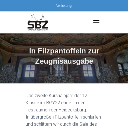
Vertretung
T
O
G
G
L
In Filzpantoffeln zur
E
Zeugnisausgabe
N
A
V
I
G
A
T
Das zweite Kurshalbjahr der 12.
I
Klasse im BGY22 endet in den
O
N
Festräumen der Heidecksburg.
In übergroßen Filzpantoffeln schlurfen
und schlittern wir durch die Säle des