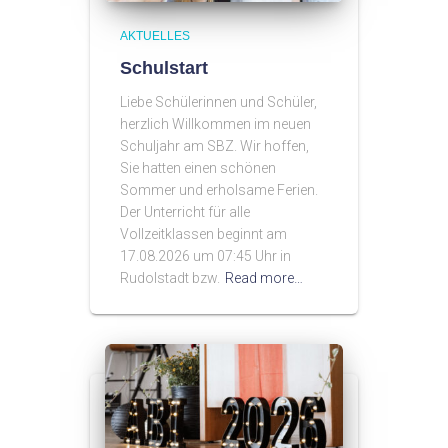
AKTUELLES
Schulstart
Liebe Schülerinnen und Schüler,
herzlich Willkommen im neuen
Schuljahr am SBZ. Wir hoffen,
Sie hatten einen schönen
Sommer und erholsame Ferien.
Der Unterricht für alle
Vollzeitklassen beginnt am
17.08.2026 um 07:45 Uhr in
Rudolstadt bzw.
Read more…