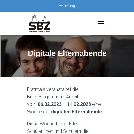
Vertretung
T
O
G
G
L
Digitale Elternabende
E
N
A
V
I
G
Erstmals veranstaltet die
A
Bundesagentur für Arbeit
T
I
vom
06.02.2023 – 11.02.2023
eine
O
Woche der
digitalen Elternabende
.
N
Diese Woche bietet Eltern,
Schülerinnen und Schülern die