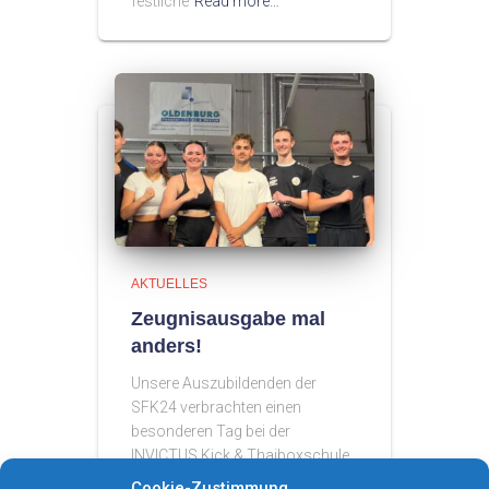
festliche
Read more…
AKTUELLES
Zeugnisausgabe mal
anders!
Unsere Auszubildenden der
SFK24 verbrachten einen
besonderen Tag bei der
INVICTUS Kick & Thaiboxschule.
Statt klassischem Schulalltag
Cookie-Zustimmung