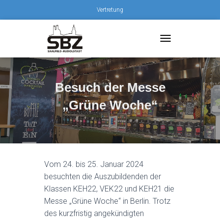
Vertretung
T
O
G
G
L
Besuch der Messe
E
„Grüne Woche“
N
A
V
I
G
A
T
Vom 24. bis 25. Januar 2024
I
besuchten die Auszubildenden der
O
N
Klassen KEH22, VEK22 und KEH21 die
Messe „Grüne Woche“ in Berlin. Trotz
des kurzfristig angekündigten